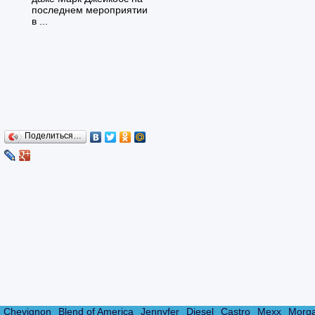
последнем мероприятии
в ...
Поделиться…
Chevignon
Blend of America
Jennyfer
Diesel
Castro
Mexx
Morg