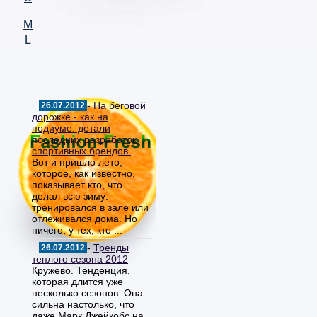
M
L
-
На беговой
26.07.2012
дорожке - как на
подиуме: детали
последних разработок
спортивных брендов.
Вот и пришло лето,
которое, как известно,
показывает кто, что
делал всю зиму:
тренировался в зале или
отлеживался дома. Но
ничего, у тех, кто ...
-
Тренды
26.07.2012
теплого сезона 2012
Кружево. Тенденция,
которая длится уже
несколько сезонов. Она
сильна настолько, что
даже Марк Джейкобс на