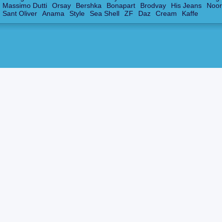
Massimo Dutti
Orsay
Bershka
Bonapart
Brodvay
His Jeans
Noor
Sant Oliver
Anama
Style
Sea Shell
ZF
Daz
Cream
Kaffe