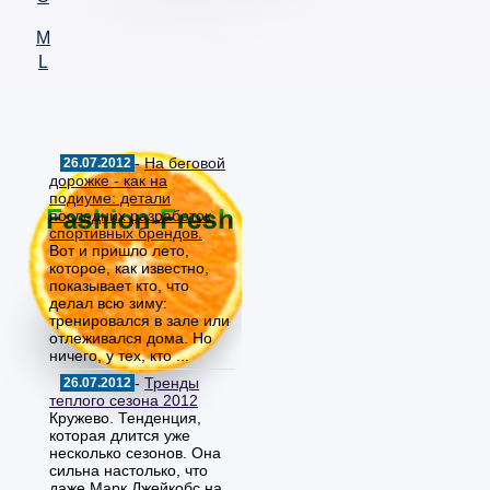
M
L
-
На беговой
26.07.2012
дорожке - как на
подиуме: детали
последних разработок
спортивных брендов.
Вот и пришло лето,
которое, как известно,
показывает кто, что
делал всю зиму:
тренировался в зале или
отлеживался дома. Но
ничего, у тех, кто ...
-
Тренды
26.07.2012
теплого сезона 2012
Кружево. Тенденция,
которая длится уже
несколько сезонов. Она
сильна настолько, что
даже Марк Джейкобс на