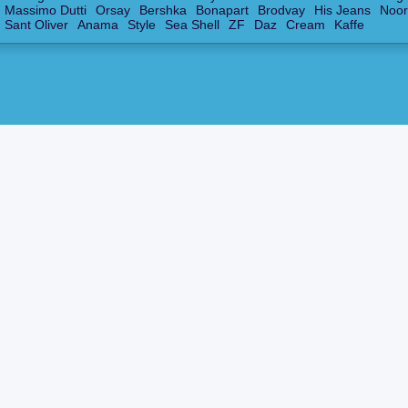
Massimo Dutti
Orsay
Bershka
Bonapart
Brodvay
His Jeans
Noor
Sant Oliver
Anama
Style
Sea Shell
ZF
Daz
Cream
Kaffe