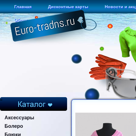
Главная
Дисконтные карты
Новости и ак
Обратная связь
=
Аксессуары
Болеро
Брюки