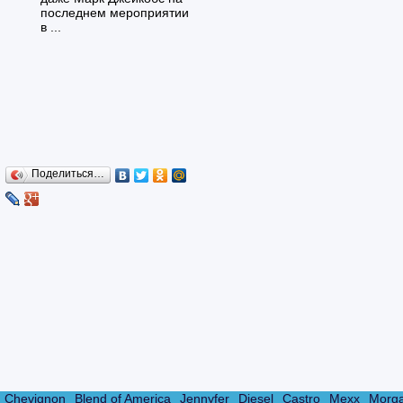
последнем мероприятии
в ...
Поделиться…
Chevignon
Blend of America
Jennyfer
Diesel
Castro
Mexx
Morg