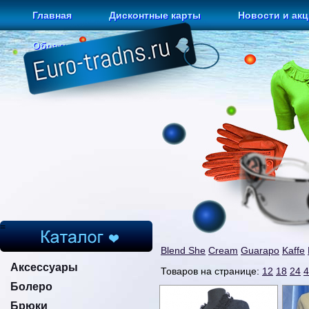
Главная
Дисконтные карты
Новости и ак
Обратная связь
=
Blend She
Cream
Guarapo
Kaffe
Аксессуары
Товаров на странице:
12
18
24
4
Болеро
Брюки