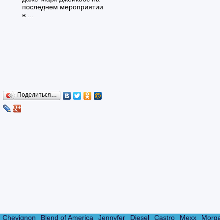
последнем мероприятии
в ...
Поделиться…
Chevignon
Blend of America
Jennyfer
Diesel
Castro
Mexx
Morg