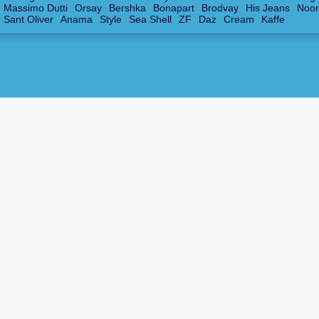
Massimo Dutti
Orsay
Bershka
Bonapart
Brodvay
His Jeans
Noor
Sant Oliver
Anama
Style
Sea Shell
ZF
Daz
Cream
Kaffe