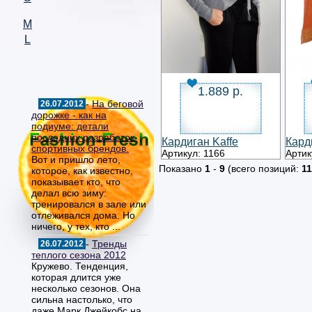
M
L
1.889 р.
-
На беговой
26.07.2012
дорожке - как на
подиуме: детали
последних разработок
Кардиган Kaffe
Кард
спортивных брендов.
Артикул: 1166
Артик
Вот и пришло лето,
Показано
1
-
9
(всего позиций:
11
которое, как известно,
показывает кто, что
делал всю зиму:
тренировался в зале или
отлеживался дома. Но
ничего, у тех, кто ...
-
Тренды
26.07.2012
теплого сезона 2012
Кружево. Тенденция,
которая длится уже
несколько сезонов. Она
сильна настолько, что
даже Марк Джейкобс на