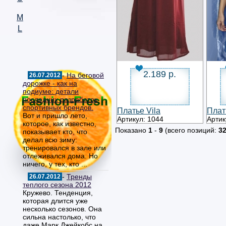
M
L
2.189 р.
-
На беговой
26.07.2012
дорожке - как на
подиуме: детали
последних разработок
спортивных брендов.
Платье Vila
Плат
Вот и пришло лето,
Артикул: 1044
Артик
которое, как известно,
Показано
1
-
9
(всего позиций:
3
показывает кто, что
делал всю зиму:
тренировался в зале или
отлеживался дома. Но
ничего, у тех, кто ...
-
Тренды
26.07.2012
теплого сезона 2012
Кружево. Тенденция,
которая длится уже
несколько сезонов. Она
сильна настолько, что
даже Марк Джейкобс на