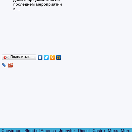
последнем мероприятии
в ...
Поделиться…
Chevignon
Blend of America
Jennyfer
Diesel
Castro
Mexx
Morg