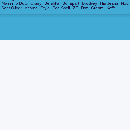
Massimo Dutti
Orsay
Bershka
Bonapart
Brodvay
His Jeans
Noor
Sant Oliver
Anama
Style
Sea Shell
ZF
Daz
Cream
Kaffe