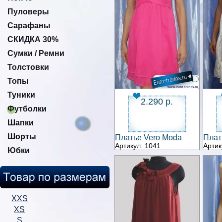
Пуловеры
Сарафаны
СКИДКА 30%
Сумки / Ремни
Толстовки
Топы
Туники
2.290 р.
Футболки
Шапки
Шорты
Платье Vero Moda
Плат
Артикул: 1041
Артик
Юбки
XXS
XS
S