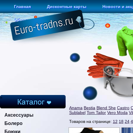
Главная
Дисконтные карты
Новости и ак
Обратная связь
=
Anama
Bestia
Blend She
Castro
Sublabel
Tom Tailor
Vero Moda
Vi
Аксессуары
Товаров на странице:
12
18
24
4
Болеро
Брюки