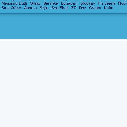
Massimo Dutti
Orsay
Bershka
Bonapart
Brodvay
His Jeans
Noor
Sant Oliver
Anama
Style
Sea Shell
ZF
Daz
Cream
Kaffe