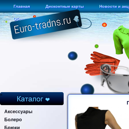
Главная
Дисконтные карты
Новости и ак
Обратная связь
=
Аксессуары
Болеро
Брюки