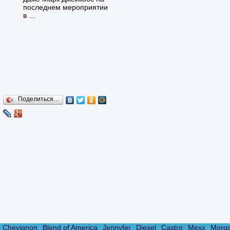
последнем мероприятии
в ...
Поделиться…
Chevignon
Blend of America
Jennyfer
Diesel
Castro
Mexx
Morg