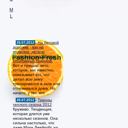
M
L
-
На беговой
26.07.2012
дорожке - как на
подиуме: детали
последних разработок
спортивных брендов.
Вот и пришло лето,
которое, как известно,
показывает кто, что
делал всю зиму:
тренировался в зале или
отлеживался дома. Но
ничего, у тех, кто ...
-
Тренды
26.07.2012
теплого сезона 2012
Кружево. Тенденция,
которая длится уже
несколько сезонов. Она
сильна настолько, что
даже Марк Джейкобс на