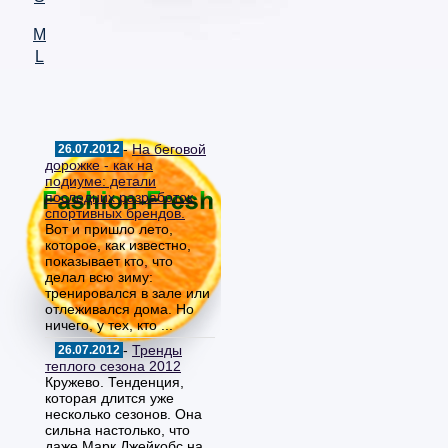
M
L
-
На беговой
26.07.2012
дорожке - как на
подиуме: детали
последних разработок
спортивных брендов.
Вот и пришло лето,
которое, как известно,
показывает кто, что
делал всю зиму:
тренировался в зале или
отлеживался дома. Но
ничего, у тех, кто ...
-
Тренды
26.07.2012
теплого сезона 2012
Кружево. Тенденция,
которая длится уже
несколько сезонов. Она
сильна настолько, что
даже Марк Джейкобс на