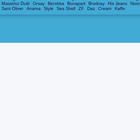
Massimo Dutti
Orsay
Bershka
Bonapart
Brodvay
His Jeans
Noor
Sant Oliver
Anama
Style
Sea Shell
ZF
Daz
Cream
Kaffe