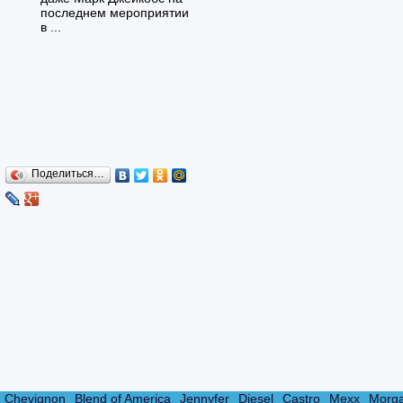
последнем мероприятии
в ...
Поделиться…
Chevignon
Blend of America
Jennyfer
Diesel
Castro
Mexx
Morg