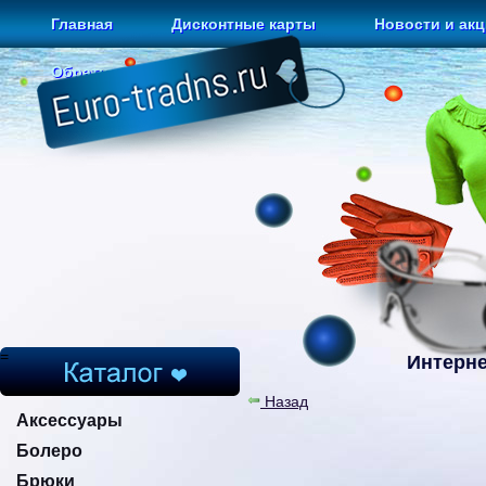
Главная
Дисконтные карты
Новости и ак
Обратная связь
=
Интерне
Назад
Аксессуары
Болеро
Брюки