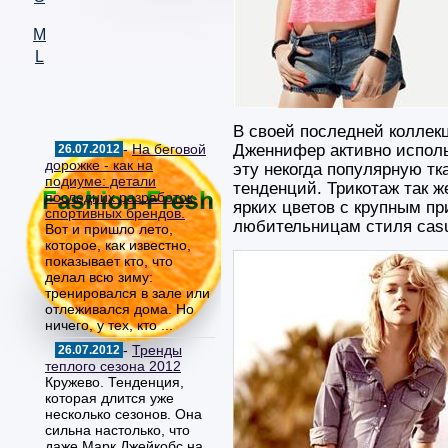
M
L
В своей последней коллек
-
На беговой
Дженнифер активно испол
26.07.2012
дорожке - как на
эту некогда популярную т
подиуме: детали
тенденций. Трикотаж так ж
последних разработок
ярких цветов с крупным пр
спортивных брендов.
любительницам стиля casu
Вот и пришло лето,
которое, как известно,
показывает кто, что
делал всю зиму:
тренировался в зале или
отлеживался дома. Но
ничего, у тех, кто ...
-
Тренды
26.07.2012
теплого сезона 2012
Кружево. Тенденция,
которая длится уже
несколько сезонов. Она
сильна настолько, что
даже Марк Джейкобс на