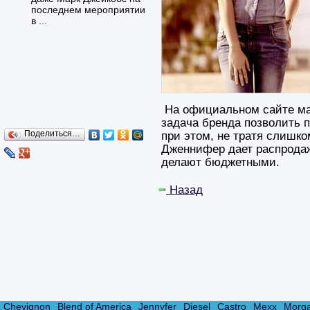
последнем мероприятии
в ...
На официальном сайте мар
задача бренда позволить 
Поделиться…
при этом, не тратя слишк
Дженнифер дает распродаж
делают бюджетными.
Назад
Chevignon
Blend of America
Jennyfer
Diesel
Castro
Mexx
Morg