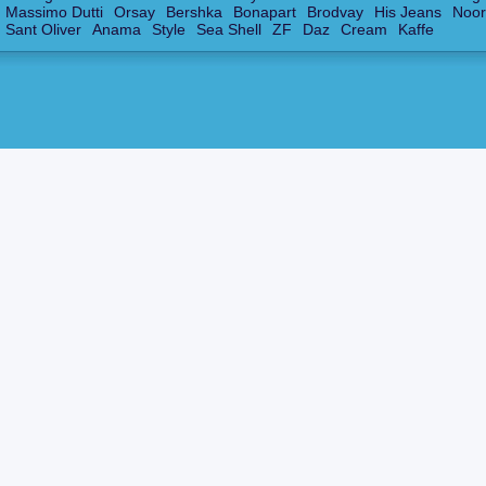
Massimo Dutti
Orsay
Bershka
Bonapart
Brodvay
His Jeans
Noor
Sant Oliver
Anama
Style
Sea Shell
ZF
Daz
Cream
Kaffe