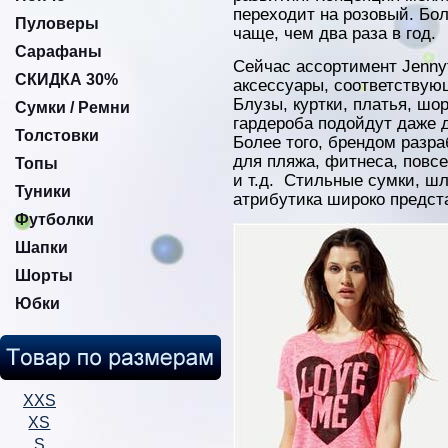
переходит на розовый. Бол
Пуловеры
чаще, чем два раза в год.
Сарафаны
Сейчас ассортимент Jennyf
СКИДКА 30%
аксессуары, соответству
Блузы, куртки, платья, шо
Сумки / Ремни
гардероба подойдут даже 
Толстовки
Более того, брендом разр
для пляжа, фитнеса, повс
Топы
и т.д. Стильные сумки, ш
Туники
атрибутика широко предст
Футболки
Шапки
Шорты
Юбки
XXS
XS
S