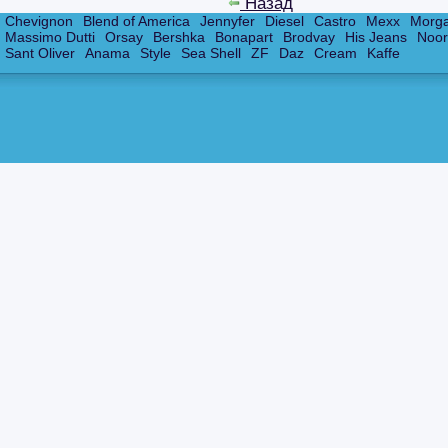
Назад
Chevignon
Blend of America
Jennyfer
Diesel
Castro
Mexx
Morg
Massimo Dutti
Orsay
Bershka
Bonapart
Brodvay
His Jeans
Noor
Sant Oliver
Anama
Style
Sea Shell
ZF
Daz
Cream
Kaffe