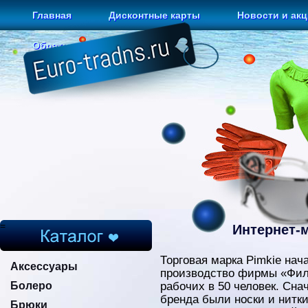
Главная
Дисконтные карты
Новости и ак
Обратная связь
=
Интернет-
Торговая марка Pimkie нач
Аксессуары
производство фирмы «Фил
Болеро
рабочих в 50 человек. Сна
бренда были носки и нитк
Брюки