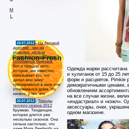
M
L
-
На беговой
26.07.2012
дорожке - как на
подиуме: детали
последних разработок
спортивных брендов.
Вот и пришло лето,
Одежда марки рассчитана 
которое, как известно,
и хулиганок от 15 до 25 ле
показывает кто, что
форм и расцветок. Pimkie
делал всю зиму:
тренировался в зале или
демократичными ценами, 
отлеживался дома. Но
обновлением ассортимента
ничего, у тех, кто ...
на все случаи жизни, вели
-
Тренды
26.07.2012
«индастриал» и «кэжл». Од
теплого сезона 2012
аксессуары, очки, украшен
Кружево. Тенденция,
одном магазине.
которая длится уже
несколько сезонов. Она
сильна настолько, что
даже Марк Джейкобс на