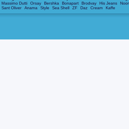
Massimo Dutti
Orsay
Bershka
Bonapart
Brodvay
His Jeans
Noor
Sant Oliver
Anama
Style
Sea Shell
ZF
Daz
Cream
Kaffe