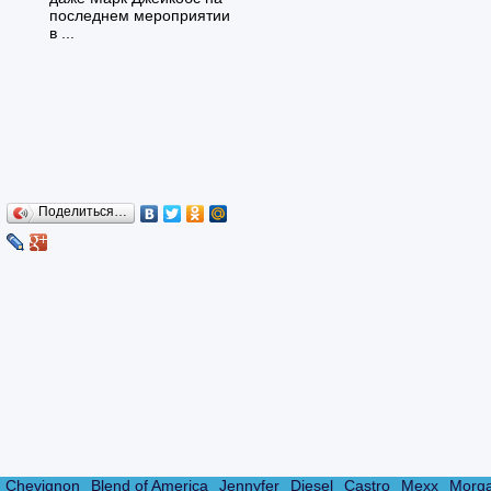
последнем мероприятии
в ...
Поделиться…
Chevignon
Blend of America
Jennyfer
Diesel
Castro
Mexx
Morg