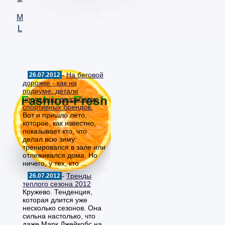
M
L
-
На беговой
26.07.2012
дорожке - как на
подиуме: детали
последних разработок
спортивных брендов.
Вот и пришло лето,
которое, как известно,
показывает кто, что
делал всю зиму:
тренировался в зале или
отлеживался дома. Но
ничего, у тех, кто ...
-
Тренды
26.07.2012
теплого сезона 2012
Кружево. Тенденция,
которая длится уже
несколько сезонов. Она
сильна настолько, что
даже Марк Джейкобс на