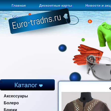
Главная
Дисконтные карты
Новости и ак
Обратная связь
=
Аксессуары
Болеро
Брюки