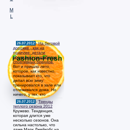
M
L
-
На беговой
26.07.2012
дорожке - как на
подиуме: детали
последних разработок
спортивных брендов.
Вот и пришло лето,
которое, как известно,
показывает кто, что
делал всю зиму:
тренировался в зале или
отлеживался дома. Но
ничего, у тех, кто ...
-
Тренды
26.07.2012
теплого сезона 2012
Кружево. Тенденция,
которая длится уже
несколько сезонов. Она
сильна настолько, что
даже Марк Джейкобс на