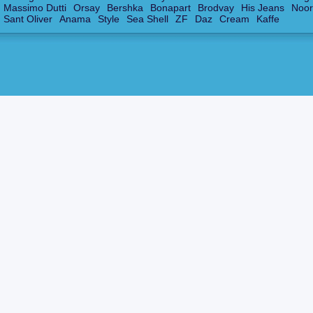
Massimo Dutti
Orsay
Bershka
Bonapart
Brodvay
His Jeans
Noor
Sant Oliver
Anama
Style
Sea Shell
ZF
Daz
Cream
Kaffe