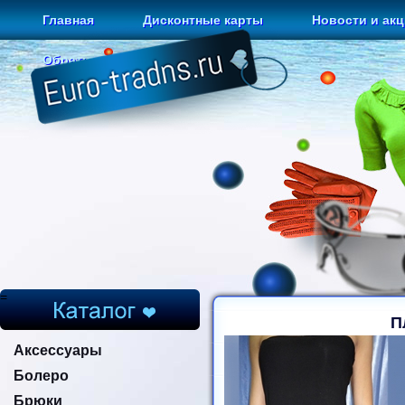
Главная
Дисконтные карты
Новости и ак
Обратная связь
=
П
Аксессуары
Болеро
Брюки