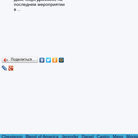
последнем мероприятии
в ...
Поделиться…
Chevignon
Blend of America
Jennyfer
Diesel
Castro
Mexx
Morg