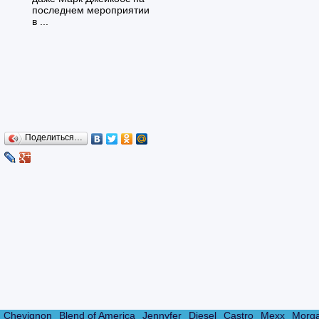
последнем мероприятии
в ...
Поделиться…
Chevignon
Blend of America
Jennyfer
Diesel
Castro
Mexx
Morg