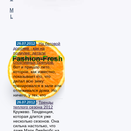
M
L
-
На беговой
26.07.2012
дорожке - как на
подиуме: детали
последних разработок
спортивных брендов.
Вот и пришло лето,
которое, как известно,
показывает кто, что
делал всю зиму:
тренировался в зале или
отлеживался дома. Но
ничего, у тех, кто ...
-
Тренды
26.07.2012
теплого сезона 2012
Кружево. Тенденция,
которая длится уже
несколько сезонов. Она
сильна настолько, что
даже Марк Джейкобс на