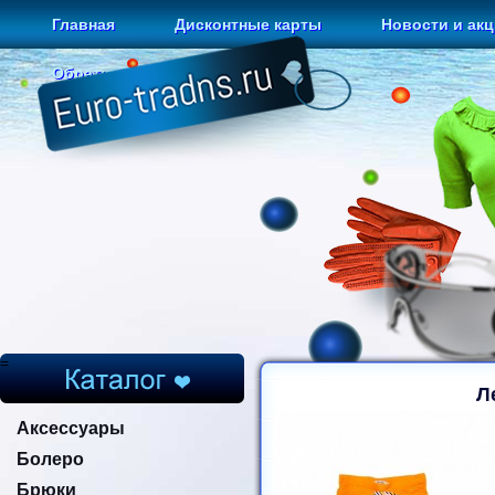
Главная
Дисконтные карты
Новости и ак
Обратная связь
=
Л
Аксессуары
Болеро
Брюки