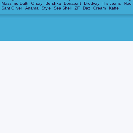
Massimo Dutti
Orsay
Bershka
Bonapart
Brodvay
His Jeans
Noor
Sant Oliver
Anama
Style
Sea Shell
ZF
Daz
Cream
Kaffe