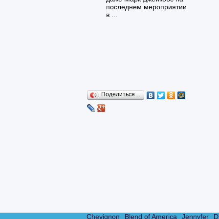
последнем мероприятии
в ...
Поделиться…
Chevignon
Blend of America
Jennyfer
D