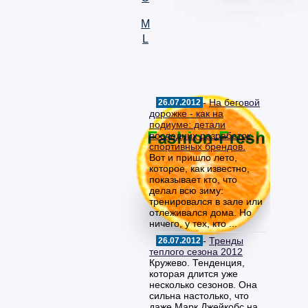
M
L
-
На беговой
26.07.2012
дорожке - как на
подиуме: детали
последних разработок
спортивных брендов.
Вот и пришло лето,
которое, как известно,
показывает кто, что
делал всю зиму:
тренировался в зале или
отлеживался дома. Но
ничего, у тех, кто ...
-
Тренды
26.07.2012
теплого сезона 2012
Кружево. Тенденция,
которая длится уже
несколько сезонов. Она
сильна настолько, что
даже Марк Джейкобс на