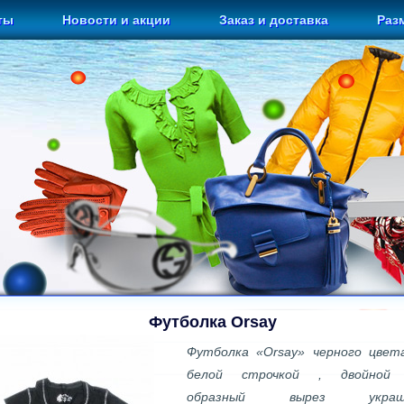
ты
Новости и акции
Заказ и доставка
Раз
Футболка Orsay
Футболка «Orsay» черного цвет
белой строчкой , двойной 
образный вырез украш