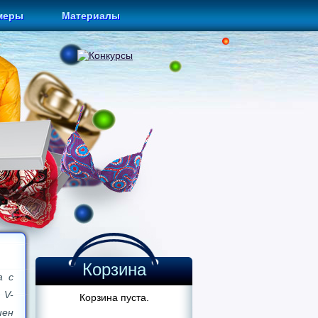
меры
Материалы
Корзина
а с
V-
Корзина пуста.
ен