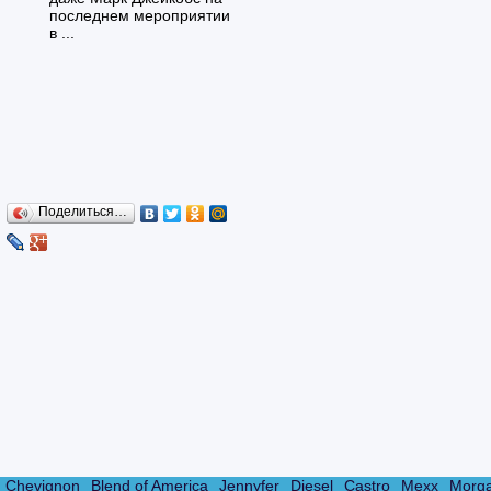
последнем мероприятии
в ...
Поделиться…
Chevignon
Blend of America
Jennyfer
Diesel
Castro
Mexx
Morg