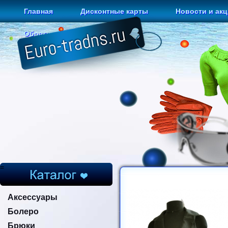
Главная
Дисконтные карты
Новости и ак
Обратная связь
=
Аксессуары
Болеро
Брюки