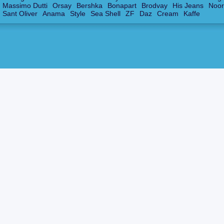
Massimo Dutti
Orsay
Bershka
Bonapart
Brodvay
His Jeans
Noor
Sant Oliver
Anama
Style
Sea Shell
ZF
Daz
Cream
Kaffe