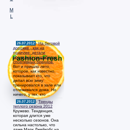
M
L
-
На беговой
26.07.2012
дорожке - как на
подиуме: детали
последних разработок
спортивных брендов.
Вот и пришло лето,
которое, как известно,
показывает кто, что
делал всю зиму:
тренировался в зале или
отлеживался дома. Но
ничего, у тех, кто ...
-
Тренды
26.07.2012
теплого сезона 2012
Кружево. Тенденция,
которая длится уже
несколько сезонов. Она
сильна настолько, что
даже Марк Джейкобс на