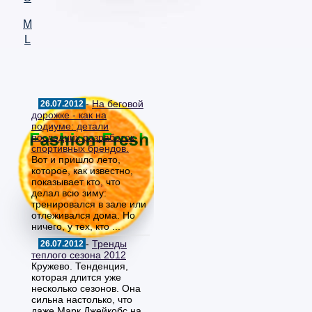
M
L
-
На беговой
26.07.2012
дорожке - как на
подиуме: детали
последних разработок
спортивных брендов.
Вот и пришло лето,
которое, как известно,
показывает кто, что
делал всю зиму:
тренировался в зале или
отлеживался дома. Но
ничего, у тех, кто ...
-
Тренды
26.07.2012
теплого сезона 2012
Кружево. Тенденция,
которая длится уже
несколько сезонов. Она
сильна настолько, что
даже Марк Джейкобс на