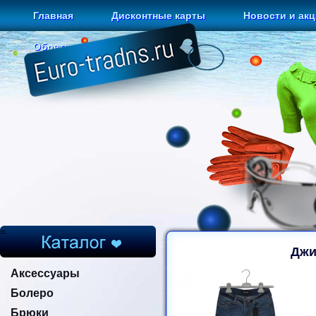
Главная
Дисконтные карты
Новости и ак
Обратная связь
=
Джи
Аксессуары
Болеро
Брюки