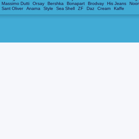
Massimo Dutti
Orsay
Bershka
Bonapart
Brodvay
His Jeans
Noor
Sant Oliver
Anama
Style
Sea Shell
ZF
Daz
Cream
Kaffe