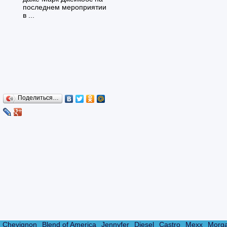
последнем мероприятии
в ...
Поделиться…
Chevignon
Blend of America
Jennyfer
Diesel
Castro
Mexx
Morg