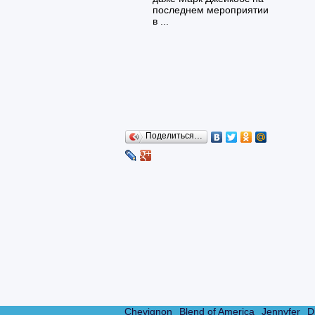
последнем мероприятии
в ...
Поделиться…
Chevignon
Blend of America
Jennyfer
D