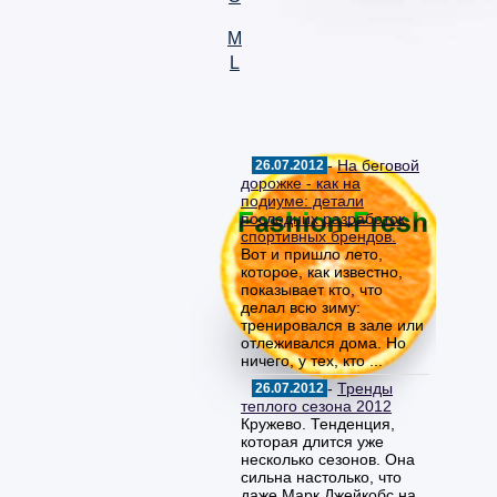
M
L
-
На беговой
26.07.2012
дорожке - как на
подиуме: детали
последних разработок
спортивных брендов.
Вот и пришло лето,
которое, как известно,
показывает кто, что
делал всю зиму:
тренировался в зале или
отлеживался дома. Но
ничего, у тех, кто ...
-
Тренды
26.07.2012
теплого сезона 2012
Кружево. Тенденция,
которая длится уже
несколько сезонов. Она
сильна настолько, что
даже Марк Джейкобс на