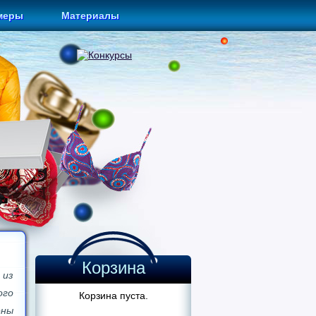
меры
Материалы
Корзина
 из
го
Корзина пуста.
ены