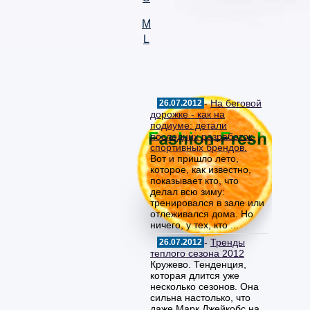
M
L
-
На беговой
26.07.2012
дорожке - как на
подиуме: детали
последних разработок
спортивных брендов.
Вот и пришло лето,
которое, как известно,
показывает кто, что
делал всю зиму:
тренировался в зале или
отлеживался дома. Но
ничего, у тех, кто ...
-
Тренды
26.07.2012
теплого сезона 2012
Кружево. Тенденция,
которая длится уже
несколько сезонов. Она
сильна настолько, что
даже Марк Джейкобс на