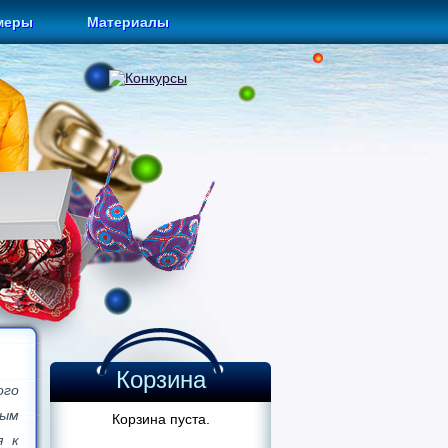
меры
Материалы
Корзина
ого
ым
Корзина пуста.
я к