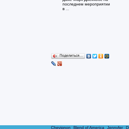
последнем мероприятии
в ...
Поделиться…
Chevignon
Blend of America
Jennyfer
D