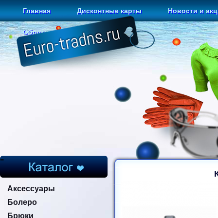
Главная
Дисконтные карты
Новости и ак
Обратная связь
=
Аксессуары
Болеро
Брюки