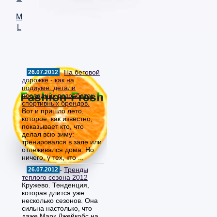
M
L
-
На беговой
26.07.2012
дорожке - как на
подиуме: детали
последних разработок
спортивных брендов.
Вот и пришло лето,
которое, как известно,
показывает кто, что
делал всю зиму:
тренировался в зале или
отлеживался дома. Но
ничего, у тех, кто ...
-
Тренды
26.07.2012
теплого сезона 2012
Кружево. Тенденция,
которая длится уже
несколько сезонов. Она
сильна настолько, что
даже Марк Джейкобс на