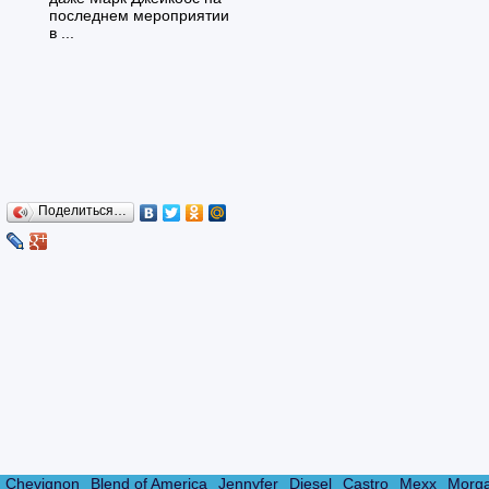
последнем мероприятии
в ...
Поделиться…
Chevignon
Blend of America
Jennyfer
Diesel
Castro
Mexx
Morg