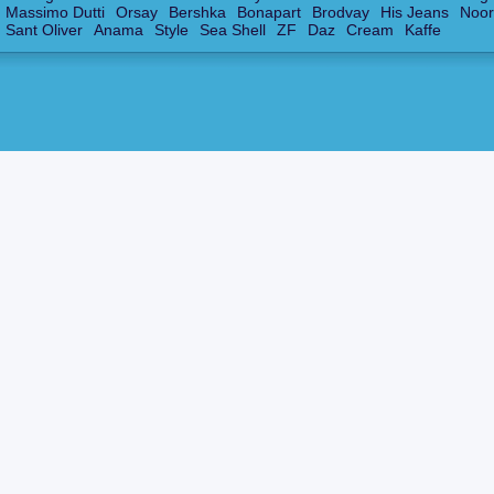
Massimo Dutti
Orsay
Bershka
Bonapart
Brodvay
His Jeans
Noor
Sant Oliver
Anama
Style
Sea Shell
ZF
Daz
Cream
Kaffe