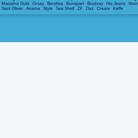
Massimo Dutti
Orsay
Bershka
Bonapart
Brodvay
His Jeans
Noor
Sant Oliver
Anama
Style
Sea Shell
ZF
Daz
Cream
Kaffe