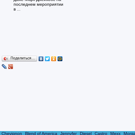
последнем мероприятии
в ...
Поделиться…
Chevignon
Blend of America
Jennyfer
Diesel
Castro
Mexx
Morg