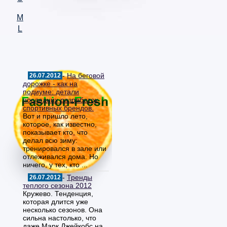
M
L
-
На беговой
26.07.2012
дорожке - как на
подиуме: детали
последних разработок
спортивных брендов.
Вот и пришло лето,
которое, как известно,
показывает кто, что
делал всю зиму:
тренировался в зале или
отлеживался дома. Но
ничего, у тех, кто ...
-
Тренды
26.07.2012
теплого сезона 2012
Кружево. Тенденция,
которая длится уже
несколько сезонов. Она
сильна настолько, что
даже Марк Джейкобс на