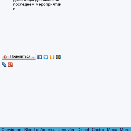
последнем мероприятии
в ...
Поделиться…
Chevignon
Blend of America
Jennyfer
Diesel
Castro
Mexx
Morg