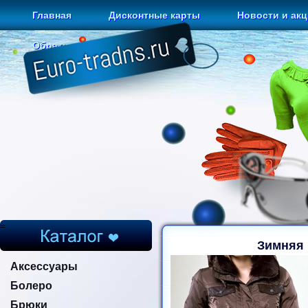
Главная
Дисконтные карты
Новости и ак
Обратная связь
=
Зимняя 
Аксессуары
Болеро
Брюки