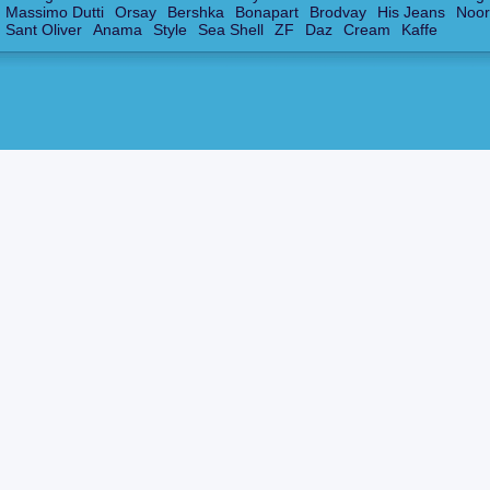
Massimo Dutti
Orsay
Bershka
Bonapart
Brodvay
His Jeans
Noor
Sant Oliver
Anama
Style
Sea Shell
ZF
Daz
Cream
Kaffe