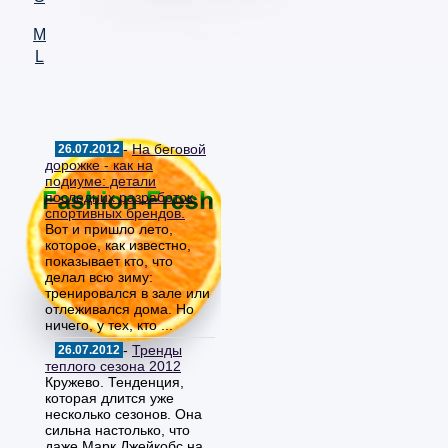
M
L
-
На беговой
26.07.2012
дорожке - как на
подиуме: детали
последних разработок
спортивных брендов.
Вот и пришло лето,
которое, как известно,
показывает кто, что
делал всю зиму:
тренировался в зале или
отлеживался дома. Но
ничего, у тех, кто ...
-
Тренды
26.07.2012
теплого сезона 2012
Кружево. Тенденция,
которая длится уже
несколько сезонов. Она
сильна настолько, что
даже Марк Джейкобс на